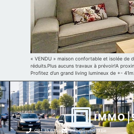
« VENDU » maison confortable et isolée de de
réduits.Plus aucuns travaux à prévoir!A proxi
Profitez d’un grand living lumineux de +- 41m
081 35 611 9
info@immo-9.be