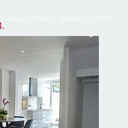
 Locative
Estimation
Médiation
Contact
4.