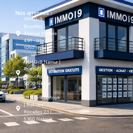
Nos agences :
IMMO-9
Bruxelles |
Avenue Molière
491 - bte 12 |
1050 Ixelles
IMMO-9 Namur |
Rue de l'Armée
Grouchy 1 |
5000 Namur
IMMO-9 Natoye
| Rue des
Rocailles 23 |
5360 Natoye