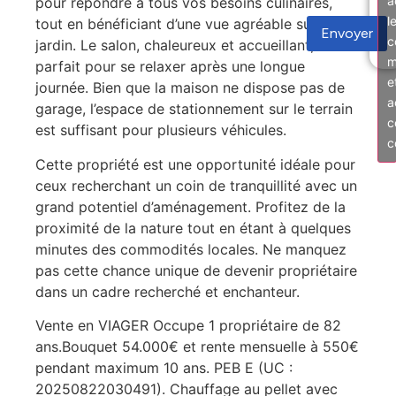
a
pour répondre à tous vos besoins culinaires,
l
tout en bénéficiant d’une vue agréable sur le
Envoyer
c
jardin. Le salon, chaleureux et accueillant, est
m
parfait pour se relaxer après une longue
e
journée. Bien que la maison ne dispose pas de
a
garage, l’espace de stationnement sur le terrain
c
est suffisant pour plusieurs véhicules.
c
Cette propriété est une opportunité idéale pour
ceux recherchant un coin de tranquillité avec un
grand potentiel d’aménagement. Profitez de la
proximité de la nature tout en étant à quelques
minutes des commodités locales. Ne manquez
pas cette chance unique de devenir propriétaire
dans un cadre recherché et enchanteur.
Vente en VIAGER Occupe 1 propriétaire de 82
ans.Bouquet 54.000€ et rente mensuelle à 550€
pendant maximum 10 ans. PEB E (UC :
20250822030491). Chauffage au pellet avec