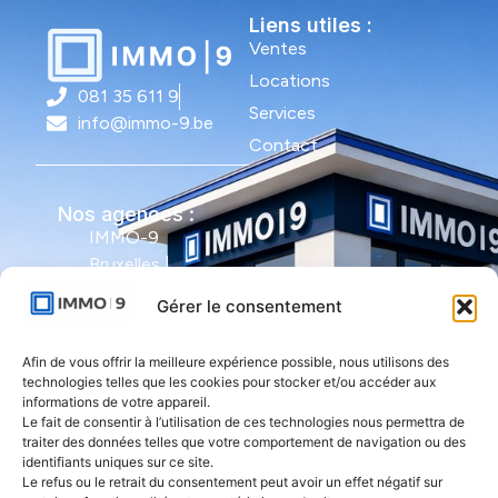
Liens utiles :
Ventes
Locations
081 35 611 9
Services
info@immo-9.be
Contact
Nos agences :
IMMO-9
Bruxelles |
Avenue Molière
Gérer le consentement
491 - bte 12 |
1050 Ixelles
Afin de vous offrir la meilleure expérience possible, nous utilisons des
technologies telles que les cookies pour stocker et/ou accéder aux
IMMO-9 Namur |
informations de votre appareil.
Le fait de consentir à l’utilisation de ces technologies nous permettra de
Rue de l'Armée
traiter des données telles que votre comportement de navigation ou des
Grouchy 1 |
identifiants uniques sur ce site.
5000 Namur
Le refus ou le retrait du consentement peut avoir un effet négatif sur