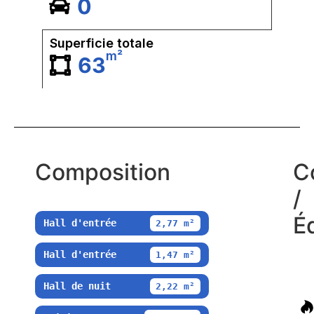
0
Superficie totale
m²
63
Composition
C
/
É
Hall d'entrée
2,77 m²
Hall d'entrée
1,47 m²
Hall de nuit
2,22 m²