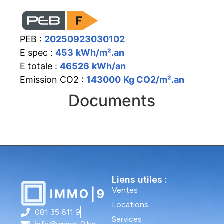
PEB :
20250923030102
E spec :
453
kWh/m².an
E totale :
46526
kWh/an
Emission CO2 :
143000
Kg CO2/m².an
Documents
Liens utiles :
Ventes
Locations
081 35 611 9
Services