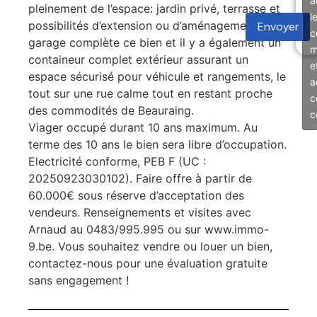
a
pleinement de l’espace: jardin privé, terrasse et
l
possibilités d’extension ou d’aménagement. Un
Envoyer
c
garage complète ce bien et il y a également un
m
containeur complet extérieur assurant un
e
espace sécurisé pour véhicule et rangements, le
a
tout sur une rue calme tout en restant proche
c
des commodités de Beauraing.
c
Viager occupé durant 10 ans maximum. Au
terme des 10 ans le bien sera libre d’occupation.
Electricité conforme, PEB F (UC :
20250923030102). Faire offre à partir de
60.000€ sous réserve d’acceptation des
vendeurs. Renseignements et visites avec
Arnaud au 0483/995.995 ou sur www.immo-
9.be. Vous souhaitez vendre ou louer un bien,
contactez-nous pour une évaluation gratuite
sans engagement !