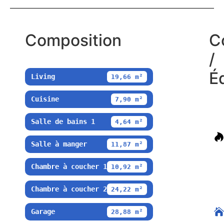
Composition
C
/
É
Living
19,66 m²
Cuisine
7,90 m²
Salle de bains 1
4,64 m²
Salle à manger
11,87 m²
Chambre à coucher 1
10,92 m²
Chambre à coucher 2
24,22 m²
Garage
28,88 m²