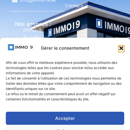
info@immo-9.be
Contact
Nos agences :
IMMO-9
Bruxelles |
Avenue Molière
Gérer le consentement
491 - bte 12 |
1050 Ixelles
Afin de vous offrir la meilleure expérience possible, nous utilisons des
technologies telles que les cookies pour stocker et/ou accéder aux
IMMO-9 Namur |
informations de votre appareil.
Le fait de consentir à l’utilisation de ces technologies nous permettra de
Rue de l'Armée
traiter des données telles que votre comportement de navigation ou des
Grouchy 1 |
identifiants uniques sur ce site.
5000 Namur
Le refus ou le retrait du consentement peut avoir un effet négatif sur
certaines fonctionnalités et caractéristiques du site.
IMMO-9 Natoye
| Rue des
Accepter
Rocailles 23 |
5360 Natoye