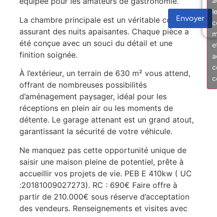
a
équipée pour les amateurs de gastronomie.
l
Envoyer
La chambre principale est un véritable cocon,
c
assurant des nuits apaisantes. Chaque pièce a
m
été conçue avec un souci du détail et une
e
finition soignée.
a
c
À l’extérieur, un terrain de 630 m² vous attend,
c
offrant de nombreuses possibilités
d’aménagement paysager, idéal pour les
réceptions en plein air ou les moments de
détente. Le garage attenant est un grand atout,
garantissant la sécurité de votre véhicule.
Ne manquez pas cette opportunité unique de
saisir une maison pleine de potentiel, prête à
accueillir vos projets de vie. PEB E 410kw ( UC
:20181009027273). RC : 690€ Faire offre à
partir de 210.000€ sous réserve d’acceptation
des vendeurs. Renseignements et visites avec