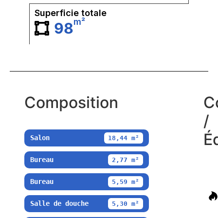
Superficie totale
m²
98
Composition
C
/
É
Salon
18,44 m²
Bureau
2,77 m²
Bureau
5,59 m²
Salle de douche
5,30 m²