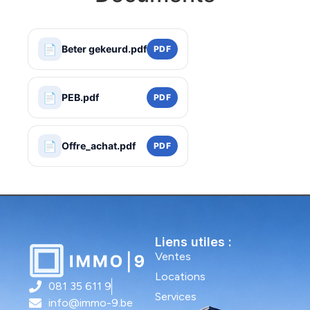
📄
Beter gekeurd.pdf
PDF
📄
PEB.pdf
PDF
📄
Offre_achat.pdf
PDF
Liens utiles :
Ventes
Locations
081 35 611 9
Services
info@immo-9.be