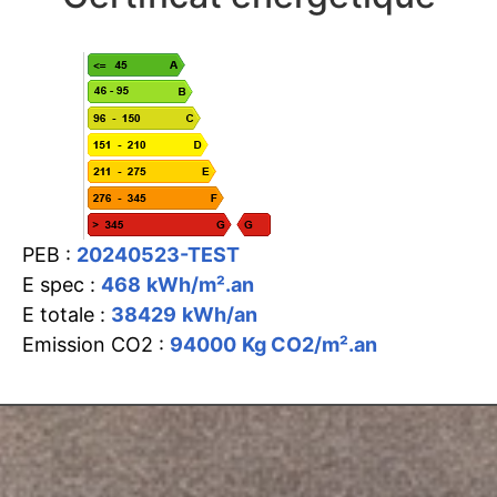
PEB :
20240523-TEST
E spec :
468
kWh/m².an
E totale :
38429
kWh/an
Emission CO2 :
94000
Kg CO2/m².an