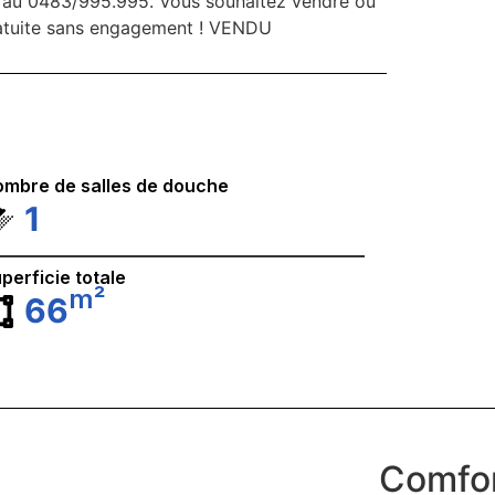
ud au 0483/995.995. Vous souhaitez vendre ou
ratuite sans engagement ! VENDU
mbre de salles de douche
1
perficie totale
m²
66
Comfor