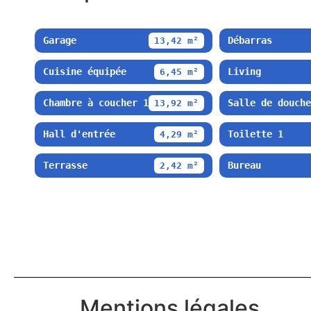
Garage
Débarras
13,42 m²
Cuisine équipée
Living
6,45 m²
Chambre à coucher 1
Salle de douche
13,92 m²
Hall d'entrée
Toilette 1
4,29 m²
Terrasse
Bureau
2,42 m²
Mentions légales