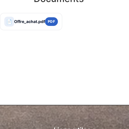
📄
Offre_achat.pdf
PDF