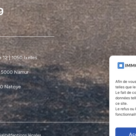
12 | 1050 Ixelles
| 5000 Namur
Afin de vous
60 Natoye
telles que l
Le fait de c
données tel
ce site.
Le refus ou 
fonctionnali
Ac
alité
Mentions légales