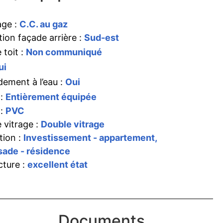
age :
C.C. au gaz
tion façade arrière :
Sud-est
 toit :
Non communiqué
ui
ement à l’eau :
Oui
 :
Entièrement équipée
 :
PVC
 vitrage :
Double vitrage
tion :
Investissement - appartement,
ade - résidence
cture :
excellent état
Documents