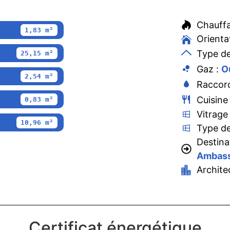
Chauff
1,83 m²
Orienta
Type de
25,15 m²
Gaz :
O
2,54 m²
Raccord
Cuisine
0,83 m²
Vitrage
10,96 m²
Type de
Destina
Ambass
Archite
Certificat énergétique