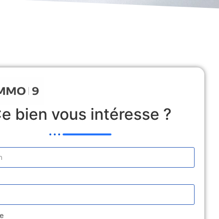
 Locative
Estimation
Médiation
Contact
e bien vous intéresse ?
e