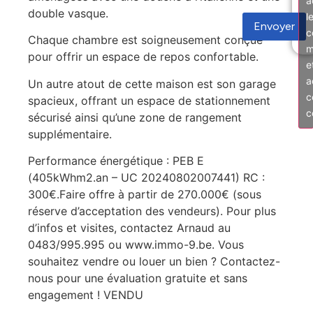
a
double vasque.
l
Envoyer
c
Chaque chambre est soigneusement conçue
m
pour offrir un espace de repos confortable.
e
a
Un autre atout de cette maison est son garage
c
spacieux, offrant un espace de stationnement
c
sécurisé ainsi qu’une zone de rangement
supplémentaire.
Performance énergétique : PEB E
(405kWhm2.an – UC 20240802007441) RC :
300€.Faire offre à partir de 270.000€ (sous
réserve d’acceptation des vendeurs). Pour plus
d’infos et visites, contactez Arnaud au
0483/995.995 ou www.immo-9.be. Vous
souhaitez vendre ou louer un bien ? Contactez-
nous pour une évaluation gratuite et sans
engagement ! VENDU