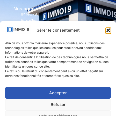
Nos agences :
IMMO-9
Bruxelles |
Avenue Molière
Gérer le consentement
491 - bte 12 |
1050 Ixelles
Afin de vous offrir la meilleure expérience possible, nous utilisons des
technologies telles que les cookies pour stocker et/ou accéder aux
IMMO-9 Namur |
informations de votre appareil.
Le fait de consentir à l’utilisation de ces technologies nous permettra de
Rue de l'Armée
traiter des données telles que votre comportement de navigation ou des
Grouchy 1 |
identifiants uniques sur ce site.
5000 Namur
Le refus ou le retrait du consentement peut avoir un effet négatif sur
certaines fonctionnalités et caractéristiques du site.
IMMO-9 Natoye
| Rue des
Accepter
Rocailles 23 |
5360 Natoye
Refuser