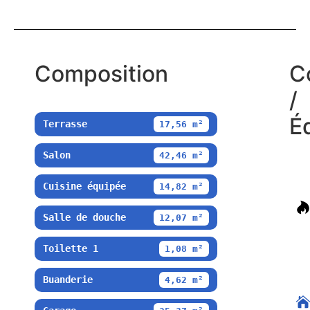
Composition
C
/
É
Terrasse
17,56 m²
Salon
42,46 m²
Cuisine équipée
14,82 m²
Salle de douche
12,07 m²
Toilette 1
1,08 m²
Buanderie
4,62 m²