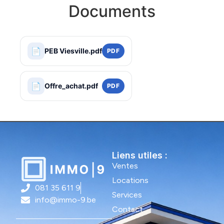
Documents
📄
PEB Viesville.pdf
PDF
📄
Offre_achat.pdf
PDF
Liens utiles :
Ventes
Locations
081 35 611 9
Services
info@immo-9.be
Contact