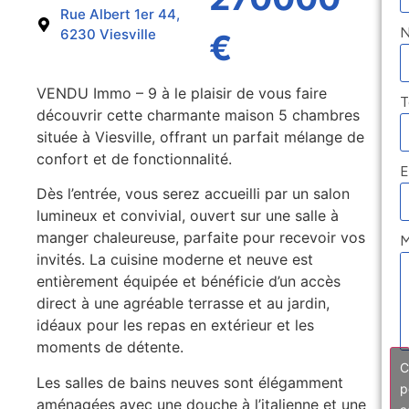
Rue Albert 1er 44,
6230 Viesville
€
VENDU Immo – 9 à le plaisir de vous faire
T
découvrir cette charmante maison 5 chambres
située à Viesville, offrant un parfait mélange de
confort et de fonctionnalité.
E
Dès l’entrée, vous serez accueilli par un salon
lumineux et convivial, ouvert sur une salle à
manger chaleureuse, parfaite pour recevoir vos
M
invités. La cuisine moderne et neuve est
entièrement équipée et bénéficie d’un accès
direct à une agréable terrasse et au jardin,
idéaux pour les repas en extérieur et les
moments de détente.
C
Les salles de bains neuves sont élégamment
p
aménagées avec une douche à l’italienne et une