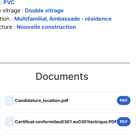
 :
PVC
 vitrage :
Double vitrage
tion :
Multifamilial, Ambassade - résidence
cture :
Nouvelle construction
Documents
📄
Candidature_location.pdf
PDF
📄
Certificat conformiteu0301 eu0301lectrique.PDF
PDF