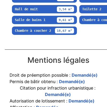
Hall de nuit
Toilette 2
3,54 m²
Salle de bains 1
Chambre à cou
9,61 m²
Chambre à coucher 2
18,67 m²
Mentions légales
Droit de préemption possible :
Demandé(e)
Permis de bâtir obtenu :
Demandé(e)
Citation pour infraction urbanistique :
Demandé(e)
Autorisation de lotissement :
Demandé(e)