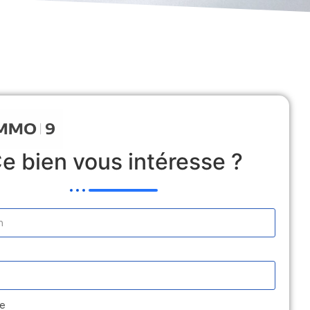
 Locative
Estimation
Médiation
Contact
e bien vous intéresse ?
e