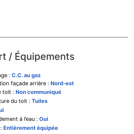
t / Équipements
age :
C.C. au gaz
tion façade arrière :
Nord-est
 toit :
Non communiqué
ure du toit :
Tuiles
ui
ement à l’eau :
Oui
 :
Entièrement équipée