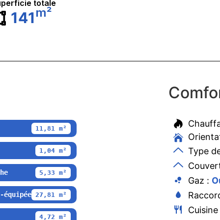
perficie totale
m²
141
Comfor
Chauff
11,81 m²
Orienta
Type de
1,04 m²
Couvert
he
5,33 m²
Gaz :
O
Raccord
-équipée
27,81 m²
Cuisine
4,72 m²