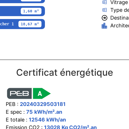
Vitrage
Type de
1,60 m²
Destina
cher 1
18,67 m²
Archite
Certificat énergétique
PEB :
20240329503181
E spec :
75
kWh/m².an
E totale :
12546
kWh/an
Emission CO2 :
13028
Kg CO2/m².an