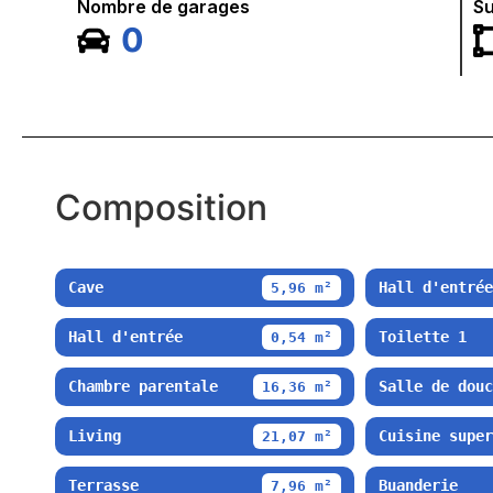
Nombre de garages
Su
0
Composition
Cave
Hall d'entrée
5,96 m²
Hall d'entrée
Toilette 1
0,54 m²
Chambre parentale
Salle de douc
16,36 m²
Living
Cuisine super
21,07 m²
Terrasse
Buanderie
7,96 m²