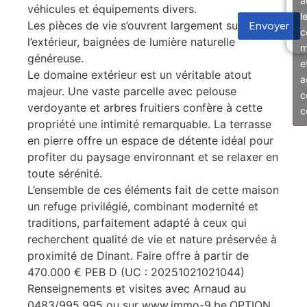
a
véhicules et équipements divers.
l
Les pièces de vie s’ouvrent largement sur
Envoyer
c
l’extérieur, baignées de lumière naturelle
m
généreuse.
e
Le domaine extérieur est un véritable atout
a
majeur. Une vaste parcelle avec pelouse
c
verdoyante et arbres fruitiers confère à cette
c
propriété une intimité remarquable. La terrasse
en pierre offre un espace de détente idéal pour
profiter du paysage environnant et se relaxer en
toute sérénité.
L’ensemble de ces éléments fait de cette maison
un refuge privilégié, combinant modernité et
traditions, parfaitement adapté à ceux qui
recherchent qualité de vie et nature préservée à
proximité de Dinant. Faire offre à partir de
470.000 € PEB D (UC : 20251021021044)
Renseignements et visites avec Arnaud au
0483/995.995 ou sur www.immo-9.be.OPTION