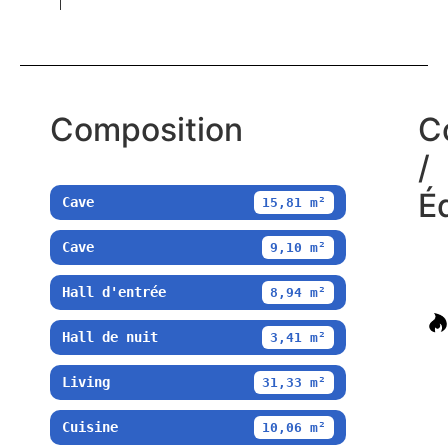
Composition
C
/
É
Cave
15,81 m²
Cave
9,10 m²
Hall d'entrée
8,94 m²
Hall de nuit
3,41 m²
Living
31,33 m²
Cuisine
10,06 m²