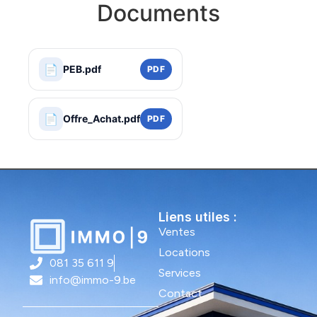
Documents
📄
PEB.pdf
PDF
📄
Offre_Achat.pdf
PDF
Liens utiles :
Ventes
Locations
081 35 611 9
Services
info@immo-9.be
Contact