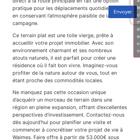
a
direct à la route principale en fait une option
l
pratique pour les déplacements quotidiens, tout
Envoyer
c
en conservant l’atmosphère paisible de la
m
campagne.
e
Ce terrain plat est une toile vierge, prête à
a
accueillir votre projet immobilier. Avec son
c
environnement charmant et ses nombreux
c
atouts naturels, il est parfait pour créer une
résidence où il fait bon vivre. Imaginez-vous
profiter de la nature autour de vous, tout en
étant proche des commodités locales.
Ne manquez pas cette occasion unique
d’acquérir un morceau de terrain dans une
région en pleine expansion, offrant d’excellentes
perspectives d’investissement. Contactez-nous
dès aujourd’hui pour planifier une visite et
commencer à concrétiser votre projet de vie à
Waimes. Faire offre à partir de 53.000€ sous