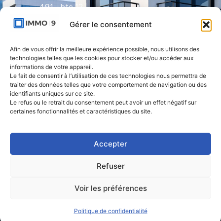
491 - bte 12 |
1050 Ixelles
Gérer le consentement
IMMO-9 Namur |
Afin de vous offrir la meilleure expérience possible, nous utilisons des
Rue de l'Armée
technologies telles que les cookies pour stocker et/ou accéder aux
Grouchy 1 |
informations de votre appareil.
Le fait de consentir à l’utilisation de ces technologies nous permettra de
5000 Namur
traiter des données telles que votre comportement de navigation ou des
identifiants uniques sur ce site.
IMMO-9 Natoye
Le refus ou le retrait du consentement peut avoir un effet négatif sur
certaines fonctionnalités et caractéristiques du site.
| Rue des
Rocailles 23 |
5360 Natoye
Accepter
Refuser
2026. Immo 9 | Tous droits réservés.
Voir les préférences
Politique de confidentialité
Mentions légales
Politique de confidentialité