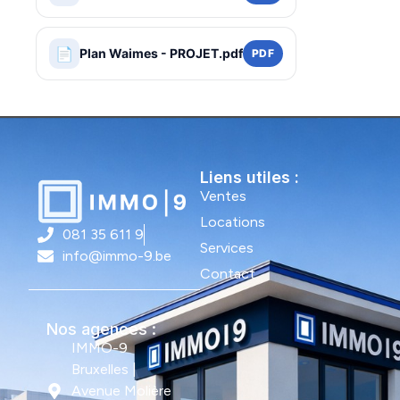
📄
Plan Waimes - PROJET.pdf
PDF
Liens utiles :
Ventes
Locations
081 35 611 9
Services
info@immo-9.be
Contact
Nos agences :
IMMO-9
Bruxelles |
Avenue Molière