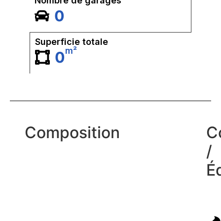
Nombre de garages
0
Superficie totale
m²
0
Composition
C
/
É