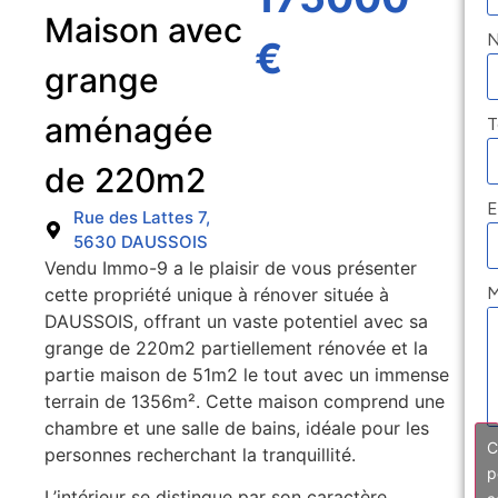
Maison avec
€
grange
aménagée
T
de 220m2
E
Rue des Lattes 7,
5630 DAUSSOIS
Vendu Immo-9 a le plaisir de vous présenter
M
cette propriété unique à rénover située à
DAUSSOIS, offrant un vaste potentiel avec sa
grange de 220m2 partiellement rénovée et la
partie maison de 51m2 le tout avec un immense
terrain de 1356m². Cette maison comprend une
chambre et une salle de bains, idéale pour les
C
personnes recherchant la tranquillité.
p
L’intérieur se distingue par son caractère