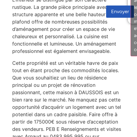
a
rustique. La grande pièce principale avec une
l
Envoyer
structure apparente et une belle hauteur sous
c
m
plafond offre de nombreuses possibilités
e
d’aménagement pour créer un espace de vie
a
chaleureux et personnalisé. La cuisine est
c
fonctionnelle et lumineuse. Un aménagement
c
professionnel est également envisageable.
Cette propriété est un véritable havre de paix
tout en étant proche des commodités locales.
Que vous souhaitiez un lieu de résidence
principal ou un projet de rénovation
passionnant, cette maison à DAUSSOIS est un
bien rare sur le marché. Ne manquez pas cette
opportunité d’acquérir un logement avec un tel
potentiel dans un cadre paisible. Faire offre à
partir de 175000€ sous réserve d’acceptation
des vendeurs. PEB E Renseignements et visites
avec Arnaud au 0483 995 995 ou sur