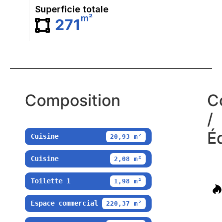
Superficie totale
m²
271
Composition
C
/
É
Cuisine
20,93 m²
Cuisine
2,08 m²
Toilette 1
1,98 m²
Espace commercial
220,37 m²