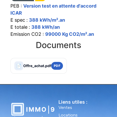
PEB :
Version test en attente d'accord
ICAR
E spec :
388
kWh/m².an
E totale :
388
kWh/an
Emission CO2 :
99000
Kg CO2/m².an
Documents
📄
Offre_achat.pdf
PDF
Liens utiles :
Ventes
Locations