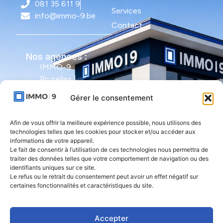
081 35 611 9
Services
info@immo-9.be
Contact
Nos agences :
IMMO-9
Bruxelles |
Avenue Molière
Gérer le consentement
491 - bte 12 |
1050 Ixelles
Afin de vous offrir la meilleure expérience possible, nous utilisons des
technologies telles que les cookies pour stocker et/ou accéder aux
IMMO-9 Namur |
informations de votre appareil.
Le fait de consentir à l’utilisation de ces technologies nous permettra de
Rue de l'Armée
traiter des données telles que votre comportement de navigation ou des
Grouchy 1 |
identifiants uniques sur ce site.
5000 Namur
Le refus ou le retrait du consentement peut avoir un effet négatif sur
certaines fonctionnalités et caractéristiques du site.
IMMO-9 Natoye
| Rue des
Accepter
Rocailles 23 |