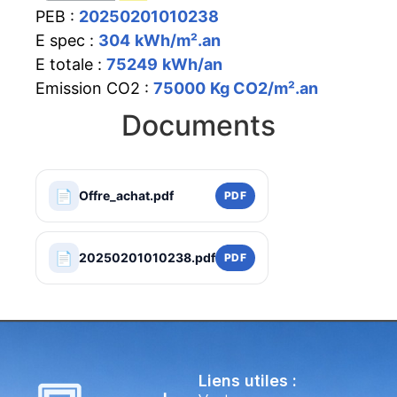
PEB :
20250201010238
E spec :
304
kWh/m².an
E totale :
75249
kWh/an
Emission CO2 :
75000
Kg CO2/m².an
Documents
📄
Offre_achat.pdf
PDF
📄
20250201010238.pdf
PDF
Liens utiles :