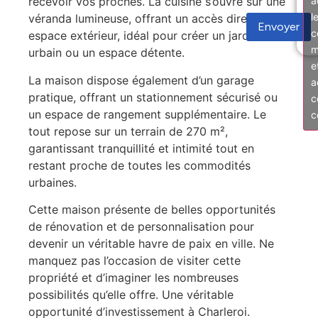
a
recevoir vos proches. La cuisine s’ouvre sur une
l
véranda lumineuse, offrant un accès direct à un
Envoyer
c
espace extérieur, idéal pour créer un jardin
m
urbain ou un espace détente.
e
La maison dispose également d’un garage
a
pratique, offrant un stationnement sécurisé ou
c
un espace de rangement supplémentaire. Le
c
tout repose sur un terrain de 270 m²,
garantissant tranquillité et intimité tout en
restant proche de toutes les commodités
urbaines.
Cette maison présente de belles opportunités
de rénovation et de personnalisation pour
devenir un véritable havre de paix en ville. Ne
manquez pas l’occasion de visiter cette
propriété et d’imaginer les nombreuses
possibilités qu’elle offre. Une véritable
opportunité d’investissement à Charleroi.