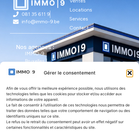
Ventes
Locations
081 35 611 9
Services
info@immo-9.be
Contact
Nos agences :
IMMO-9
Bruxelles |
Avenue Molière
Gérer le consentement
491 - bte 12 |
1050 Ixelles
Afin de vous offrir la meilleure expérience possible, nous utilisons des
technologies telles que les cookies pour stocker et/ou accéder aux
IMMO-9 Namur |
informations de votre appareil.
Le fait de consentir à l’utilisation de ces technologies nous permettra de
Rue de l'Armée
traiter des données telles que votre comportement de navigation ou des
Grouchy 1 |
identifiants uniques sur ce site.
5000 Namur
Le refus ou le retrait du consentement peut avoir un effet négatif sur
certaines fonctionnalités et caractéristiques du site.
IMMO-9 Natoye