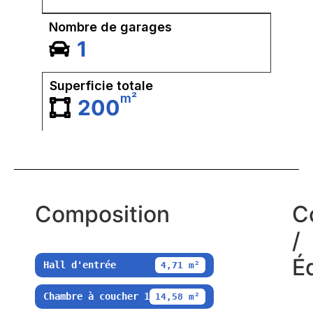
Nombre de garages
1
Superficie totale
m²
200
Composition
C
/
É
Hall d'entrée
4,71 m²
Chambre à coucher 1
14,58 m²