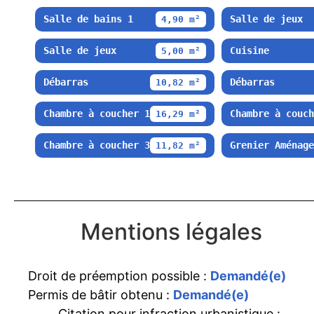
Salle de bains 1
Salle de jeux
4,90 m²
Salle de jeux
Cuisine
5,00 m²
Débarras
Débarras
10,82 m²
Chambre à coucher 1
Chambre à couch
16,29 m²
Chambre à coucher 3
Grenier Aménage
11,82 m²
Mentions légales
Droit de préemption possible :
Demandé(e)
Permis de bâtir obtenu :
Demandé(e)
Citation pour infraction urbanistique :