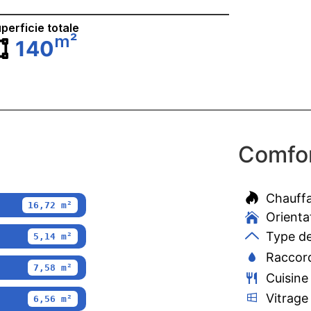
perficie totale
m²
140
Comfor
Chauff
16,72 m²
Orienta
Type de
5,14 m²
Raccord
7,58 m²
Cuisine
Vitrage
6,56 m²