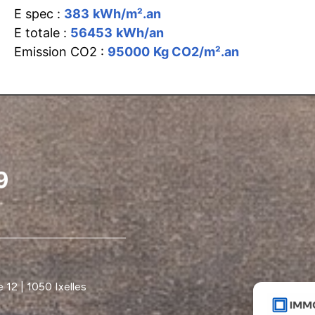
E spec :
383
kWh/m².an
E totale :
56453
kWh/an
Emission CO2 :
95000
Kg CO2/m².an
12 | 1050 Ixelles