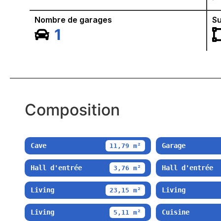
Nombre de garages
Su
1
Composition
Cave
Garage
11,79 m²
Hall d'entrée
Hall d'entrée
3,76 m²
Living
Living
23,15 m²
Living
Cuisine
5,11 m²