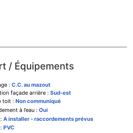
t / Équipements
age :
C.C. au mazout
tion façade arrière :
Sud-est
 toit :
Non communiqué
ement à l’eau :
Oui
 :
A installer - raccordements prévus
 :
PVC