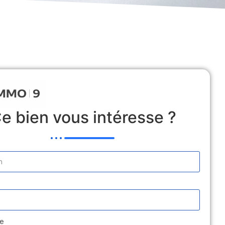
 Locative
Estimation
Médiation
Contact
e bien vous intéresse ?
e