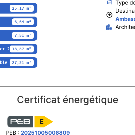
Type de
25,17 m²
Destina
Ambass
6,64 m²
Archite
7,51 m²
er 2
18,87 m²
ble
27,21 m²
Certificat énergétique
PEB :
20251005006809