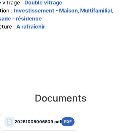
 vitrage :
Double vitrage
tion :
Investissement - Maison, Multifamilial,
ade - résidence
cture :
A rafraîchir
Documents
📄
20251005006809.pdf
PDF