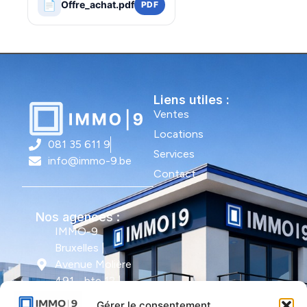
📄
Offre_achat.pdf
PDF
Liens utiles :
Ventes
Locations
081 35 611 9
Services
info@immo-9.be
Contact
Nos agences :
IMMO-9
Bruxelles |
Avenue Molière
491 - bte 12 |
1050 Ixelles
Gérer le consentement