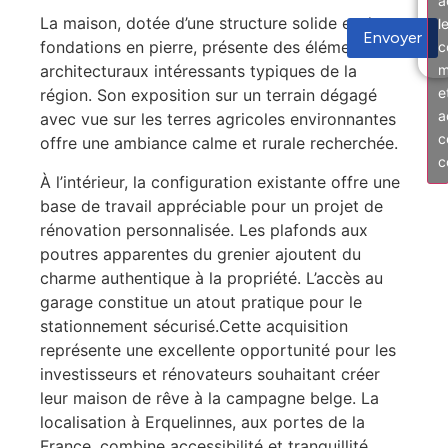
a
La maison, dotée d’une structure solide et de
l
Envoyer
fondations en pierre, présente des éléments
c
m
architecturaux intéressants typiques de la
e
région. Son exposition sur un terrain dégagé
a
avec vue sur les terres agricoles environnantes
c
offre une ambiance calme et rurale recherchée.
c
À l’intérieur, la configuration existante offre une
base de travail appréciable pour un projet de
rénovation personnalisée. Les plafonds aux
poutres apparentes du grenier ajoutent du
charme authentique à la propriété. L’accès au
garage constitue un atout pratique pour le
stationnement sécurisé.Cette acquisition
représente une excellente opportunité pour les
investisseurs et rénovateurs souhaitant créer
leur maison de rêve à la campagne belge. La
localisation à Erquelinnes, aux portes de la
France, combine accessibilité et tranquillité.