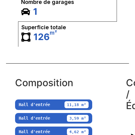
Nombre de garages
1
Superficie totale
m²
126
Composition
C
/
É
Hall d'entrée
11,18 m²
Hall d'entrée
3,59 m²
Hall d'entrée
4,62 m²