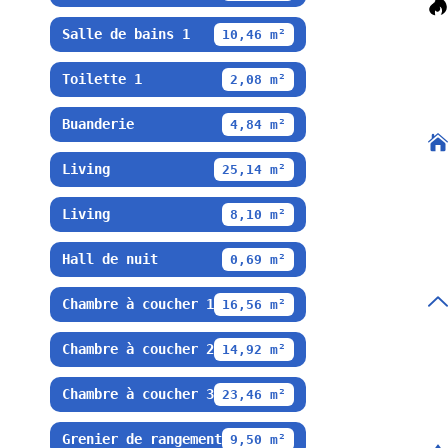
Salle de bains 1
10,46 m²
Toilette 1
2,08 m²
Buanderie
4,84 m²
Living
25,14 m²
Living
8,10 m²
Hall de nuit
0,69 m²
Chambre à coucher 1
16,56 m²
Chambre à coucher 2
14,92 m²
Chambre à coucher 3
23,46 m²
Grenier de rangement
9,50 m²