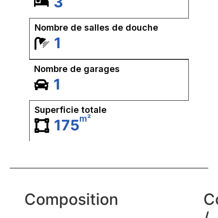
3
Nombre de salles de douche
1
Nombre de garages
1
Superficie totale
m²
175
Composition
C
/