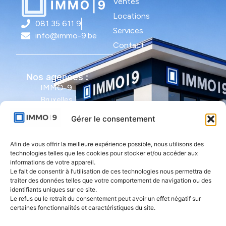
Ventes
Locations
081 35 611 9
Services
info@immo-9.be
Contact
Nos agences :
IMMO-9
Bruxelles |
Avenue Molière
Gérer le consentement
491 - bte 12 |
1050 Ixelles
Afin de vous offrir la meilleure expérience possible, nous utilisons des
technologies telles que les cookies pour stocker et/ou accéder aux
IMMO-9 Namur |
informations de votre appareil.
Le fait de consentir à l’utilisation de ces technologies nous permettra de
Rue de l'Armée
traiter des données telles que votre comportement de navigation ou des
Grouchy 1 |
identifiants uniques sur ce site.
5000 Namur
Le refus ou le retrait du consentement peut avoir un effet négatif sur
certaines fonctionnalités et caractéristiques du site.
IMMO-9 Natoye