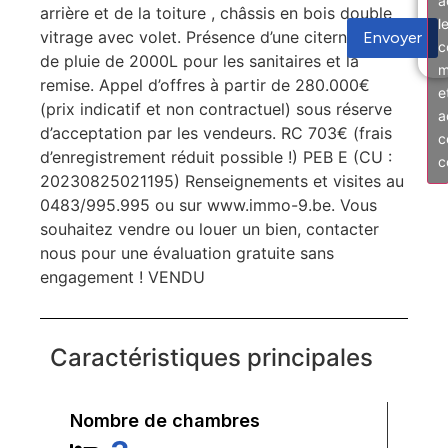
a
arrière et de la toiture , châssis en bois double
l
vitrage avec volet. Présence d’une citerne d’eau
Envoyer
c
de pluie de 2000L pour les sanitaires et la
m
remise. Appel d’offres à partir de 280.000€
e
(prix indicatif et non contractuel) sous réserve
a
d’acceptation par les vendeurs. RC 703€ (frais
c
d’enregistrement réduit possible !) PEB E (CU :
c
20230825021195) Renseignements et visites au
0483/995.995 ou sur www.immo-9.be. Vous
souhaitez vendre ou louer un bien, contacter
nous pour une évaluation gratuite sans
engagement ! VENDU
Caractéristiques principales
Nombre de chambres