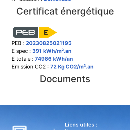
Certificat énergétique
PEB :
20230825021195
E spec :
391
kWh/m².an
E totale :
74986
kWh/an
Emission CO2 :
72
Kg CO2/m².an
Documents
Liens utiles :