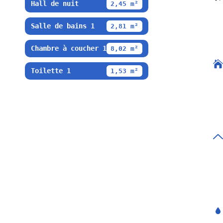
Hall de nuit
2,45 m²
Salle de bains 1
2,81 m²
Chambre à coucher 1
8,02 m²
Toilette 1
1,53 m²