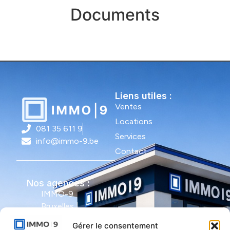
Documents
Liens utiles :
Ventes
Locations
081 35 611 9
Services
info@immo-9.be
Contact
Nos agences :
IMMO-9
Bruxelles |
Avenue Molière
Gérer le consentement