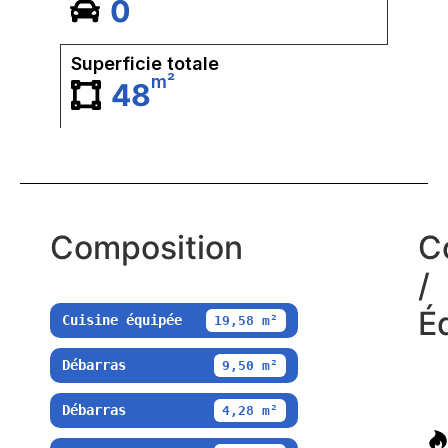
0
Superficie totale
m²
48
Composition
C
/
É
Cuisine équipée
19,58 m²
Débarras
9,50 m²
Débarras
4,28 m²