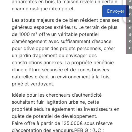
a
apparentes en bois, la maison révèle un certain
l
charme rustique intemporel.
Envoyer
c
Les atouts majeurs de ce bien résident dans ses
m
généreux espaces extérieurs. Le terrain de plus
e
de 1000 m² offre un véritable potentiel
a
d’aménagement avec suffisamment d’espace
c
c
pour développer des projets personnels, créer
un jardin d’agrément ou envisager des
constructions annexes. La propriété bénéficie
d’une clôture sécurisée et de zones boisées
naturelles créant un environnement à la fois
privé et verdoyant.
Idéale pour les chercheurs d’authenticité
souhaitant fuir l’agitation urbaine, cette
propriété séduira également les investisseurs en
quête de potentiel de développement.
Faire offre à partir de 125.000€ sous réserve
d’acceptation des vendeurs.PEB G : (UC :