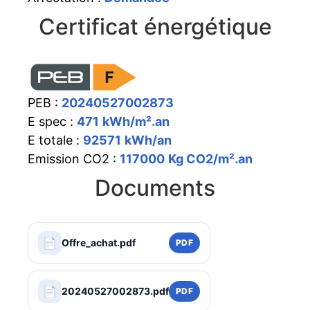
Certificat énergétique
PEB :
20240527002873
E spec :
471
kWh/m².an
E totale :
92571
kWh/an
Emission CO2 :
117000
Kg CO2/m².an
Documents
📄
Offre_achat.pdf
PDF
📄
20240527002873.pdf
PDF