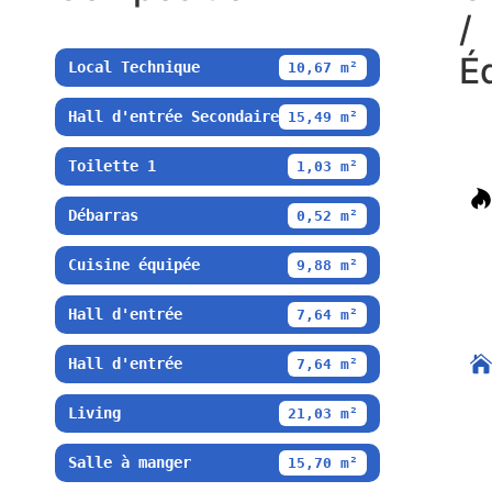
/
É
Local Technique
10,67 m²
Hall d'entrée Secondaire
15,49 m²
Toilette 1
1,03 m²
Débarras
0,52 m²
Cuisine équipée
9,88 m²
Hall d'entrée
7,64 m²
Hall d'entrée
7,64 m²
Living
21,03 m²
Salle à manger
15,70 m²