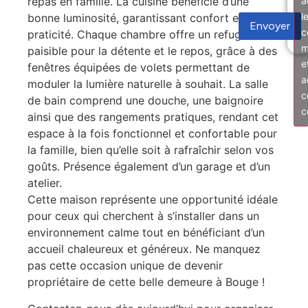
a
repas en famille. La cuisine bénéficie d’une
l
bonne luminosité, garantissant confort et
Envoyer
c
praticité. Chaque chambre offre un refuge
m
paisible pour la détente et le repos, grâce à des
e
fenêtres équipées de volets permettant de
a
moduler la lumière naturelle à souhait. La salle
c
de bain comprend une douche, une baignoire
c
ainsi que des rangements pratiques, rendant cet
espace à la fois fonctionnel et confortable pour
la famille, bien qu’elle soit à rafraîchir selon vos
goûts. Présence également d’un garage et d’un
atelier.
Cette maison représente une opportunité idéale
pour ceux qui cherchent à s’installer dans un
environnement calme tout en bénéficiant d’un
accueil chaleureux et généreux. Ne manquez
pas cette occasion unique de devenir
propriétaire de cette belle demeure à Bouge !