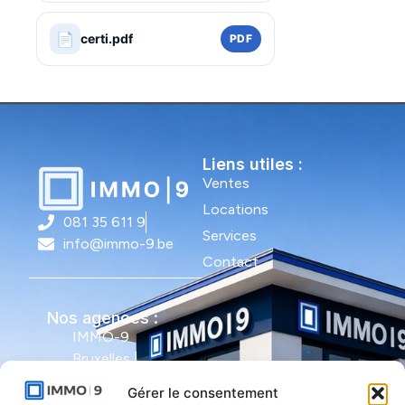
📄
certi.pdf
PDF
Liens utiles :
Ventes
Locations
081 35 611 9
Services
info@immo-9.be
Contact
Nos agences :
IMMO-9
Bruxelles |
Avenue Molière
Gérer le consentement
491 - bte 12 |