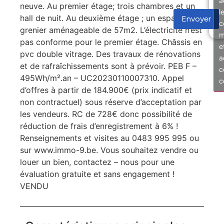
a
neuve. Au premier étage; trois chambres et un
l
hall de nuit. Au deuxième étage ; un espace
Envoyer
c
grenier aménageable de 57m2. L’électricité n’est
m
pas conforme pour le premier étage. Châssis en
e
pvc double vitrage. Des travaux de rénovations
a
et de rafraîchissements sont à prévoir. PEB F –
c
495Wh/m².an – UC20230110007310. Appel
c
d’offres à partir de 184.900€ (prix indicatif et
non contractuel) sous réserve d’acceptation par
les vendeurs. RC de 728€ donc possibilité de
réduction de frais d’enregistrement à 6% !
Renseignements et visites au 0483 995 995 ou
sur www.immo-9.be. Vous souhaitez vendre ou
louer un bien, contactez – nous pour une
évaluation gratuite et sans engagement !
VENDU