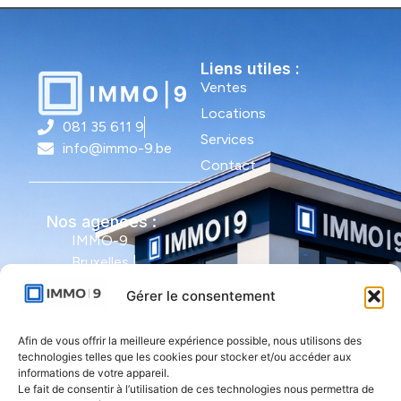
Liens utiles :
Ventes
Locations
081 35 611 9
Services
info@immo-9.be
Contact
Nos agences :
IMMO-9
Bruxelles |
Avenue Molière
Gérer le consentement
491 - bte 12 |
1050 Ixelles
Afin de vous offrir la meilleure expérience possible, nous utilisons des
technologies telles que les cookies pour stocker et/ou accéder aux
IMMO-9 Namur |
informations de votre appareil.
Le fait de consentir à l’utilisation de ces technologies nous permettra de
Rue de l'Armée