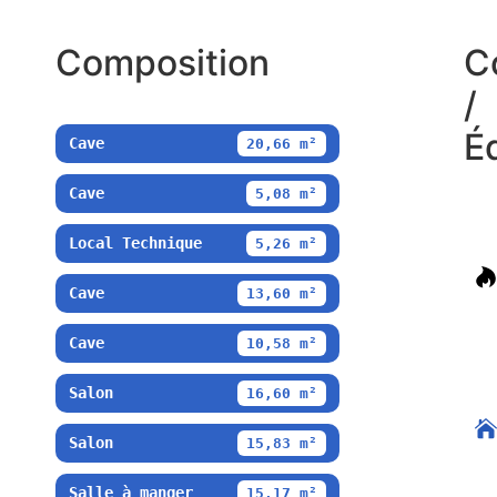
Composition
C
/
É
Cave
20,66 m²
Cave
5,08 m²
Local Technique
5,26 m²
Cave
13,60 m²
Cave
10,58 m²
Salon
16,60 m²
Salon
15,83 m²
Salle à manger
15,17 m²