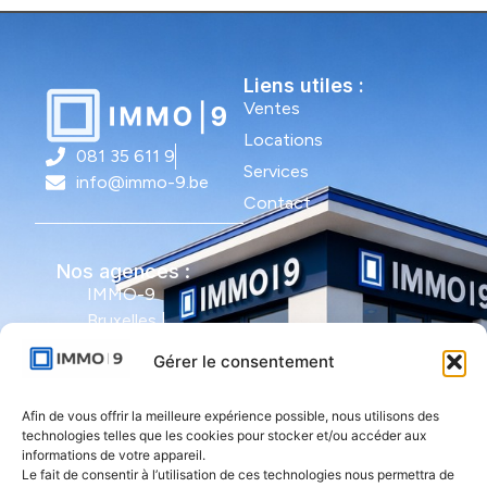
Liens utiles :
Ventes
Locations
081 35 611 9
Services
info@immo-9.be
Contact
Nos agences :
IMMO-9
Bruxelles |
Avenue Molière
Gérer le consentement
491 - bte 12 |
1050 Ixelles
Afin de vous offrir la meilleure expérience possible, nous utilisons des
technologies telles que les cookies pour stocker et/ou accéder aux
IMMO-9 Namur |
informations de votre appareil.
Le fait de consentir à l’utilisation de ces technologies nous permettra de
Rue de l'Armée