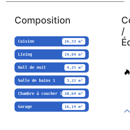
Composition
C
/
É
Cuisine
26,33 m²
Living
19,84 m²
Hall de nuit
4,25 m²
Salle de bains 1
3,22 m²
Chambre à coucher 1
20,64 m²
Garage
16,14 m²