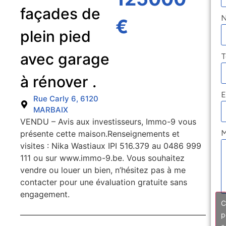
façades de
€
plein pied
avec garage
T
à rénover .
E
Rue Carly 6, 6120
MARBAIX
VENDU – Avis aux investisseurs, Immo-9 vous
M
présente cette maison.Renseignements et
visites : Nika Wastiaux IPI 516.379 au 0486 999
111 ou sur www.immo-9.be. Vous souhaitez
vendre ou louer un bien, n’hésitez pas à me
contacter pour une évaluation gratuite sans
engagement.
C
p