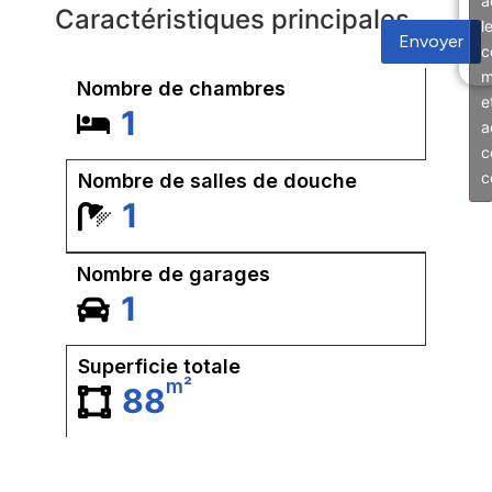
a
Caractéristiques principales
l
Envoyer
c
m
Nombre de chambres
e
1
a
c
c
Nombre de salles de douche
1
Nombre de garages
1
Superficie totale
m²
88