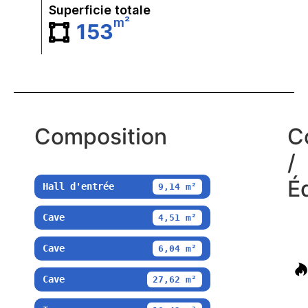
Superficie totale
m²
153
Composition
C
/
É
Hall d'entrée
9,14 m²
Cave
4,51 m²
Cave
6,04 m²
Cave
27,62 m²