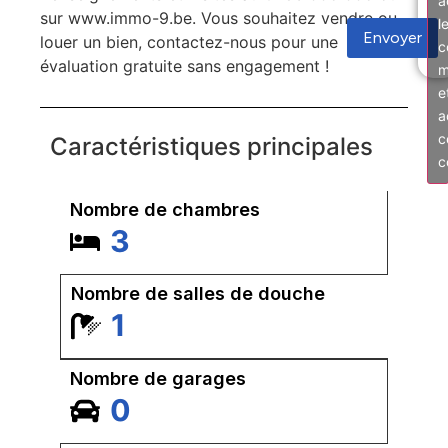
a
sur www.immo-9.be. Vous souhaitez vendre ou
l
Envoyer
louer un bien, contactez-nous pour une
c
évaluation gratuite sans engagement !
m
e
a
c
Caractéristiques principales
c
Nombre de chambres
3
Nombre de salles de douche
1
Nombre de garages
0