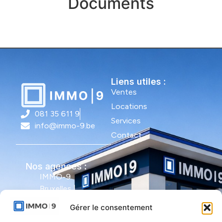
Documents
Liens utiles :
Ventes
Locations
081 35 611 9
Services
info@immo-9.be
Contact
Nos agences :
IMMO-9
Bruxelles |
Avenue Molière
Gérer le consentement
491 - bte 12 |