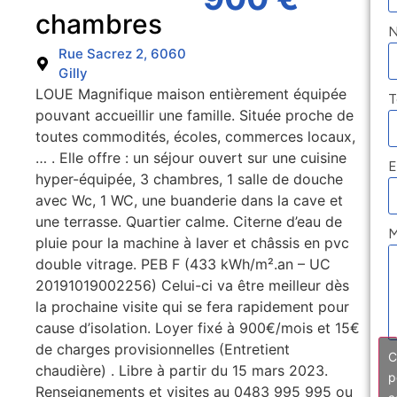
chambres
Rue Sacrez 2, 6060
Gilly
LOUE Magnifique maison entièrement équipée
T
pouvant accueillir une famille. Située proche de
toutes commodités, écoles, commerces locaux,
… . Elle offre : un séjour ouvert sur une cuisine
E
hyper-équipée, 3 chambres, 1 salle de douche
avec Wc, 1 WC, une buanderie dans la cave et
une terrasse. Quartier calme. Citerne d’eau de
M
pluie pour la machine à laver et châssis en pvc
double vitrage. PEB F (433 kWh/m².an – UC
20191019002256) Celui-ci va être meilleur dès
la prochaine visite qui se fera rapidement pour
cause d’isolation. Loyer fixé à 900€/mois et 15€
de charges provisionnelles (Entretient
C
chaudière) . Libre à partir du 15 mars 2023.
p
Renseignements et visites au 0483 995 995 ou