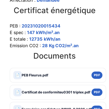
Affectation :
Demandée
Certificat énergétique
PEB :
20231020015434
E spec :
147
kWh/m².an
E totale :
12735
kWh/an
Emission CO2 :
28
Kg CO2/m².an
Documents
📄
PEB Fleurus.pdf
PDF
📄
Certificat de conformiteu0301 triplex.pdf
PDF