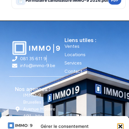
📄
Formulaire candidature IMMO-9 2026.pdf
PDF
Liens utiles :
Ventes
Locations
081 35 611 9
Services
info@immo-9.be
Contact
Nos agences :
IMMO-9
Bruxelles |
Avenue Molière
491 - bte 12 |
1050 Ixelles
Gérer le consentement