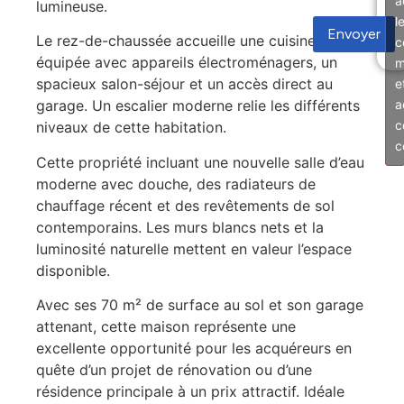
a
lumineuse.
l
Envoyer
Le rez-de-chaussée accueille une cuisine
c
équipée avec appareils électroménagers, un
m
spacieux salon-séjour et un accès direct au
e
a
garage. Un escalier moderne relie les différents
c
niveaux de cette habitation.
c
Cette propriété incluant une nouvelle salle d’eau
moderne avec douche, des radiateurs de
chauffage récent et des revêtements de sol
contemporains. Les murs blancs nets et la
luminosité naturelle mettent en valeur l’espace
disponible.
Avec ses 70 m² de surface au sol et son garage
attenant, cette maison représente une
excellente opportunité pour les acquéreurs en
quête d’un projet de rénovation ou d’une
résidence principale à un prix attractif. Idéale