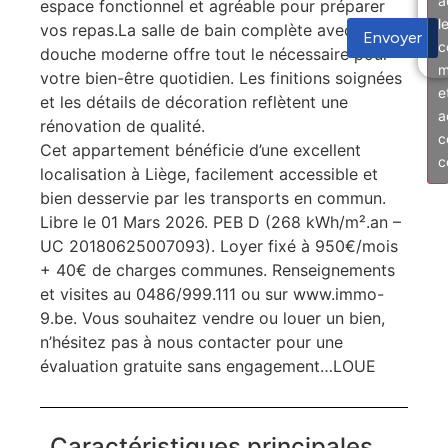
a
espace fonctionnel et agréable pour préparer
l
vos repas.La salle de bain complète avec
Envoyer
c
douche moderne offre tout le nécessaire pour
m
votre bien-être quotidien. Les finitions soignées
e
et les détails de décoration reflètent une
a
rénovation de qualité.
c
Cet appartement bénéficie d’une excellent
c
localisation à Liège, facilement accessible et
bien desservie par les transports en commun.
Libre le 01 Mars 2026. PEB D (268 kWh/m².an –
UC 20180625007093). Loyer fixé à 950€/mois
+ 40€ de charges communes. Renseignements
et visites au 0486/999.111 ou sur www.immo-
9.be. Vous souhaitez vendre ou louer un bien,
n’hésitez pas à nous contacter pour une
évaluation gratuite sans engagement…LOUE
Caractéristiques principales