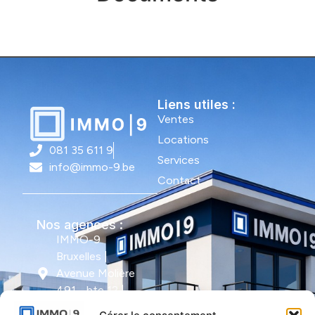
Liens utiles :
Ventes
Locations
081 35 611 9
Services
info@immo-9.be
Contact
Nos agences :
IMMO-9
Bruxelles |
Avenue Molière
491 - bte 12 |
1050 Ixelles