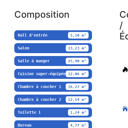
Composition
C
/
É
Hall d'entrée
5,10 m²
Salon
13,23 m²
Salle à manger
25,40 m²
Cuisine super-équipée
12,06 m²
Chambre à coucher 1
16,27 m²
Chambre à coucher 2
12,54 m²
Toilette 1
1,24 m²
Bureau
4,77 m²