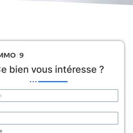
 Locative
Estimation
Médiation
Contact
e bien vous intéresse ?
e