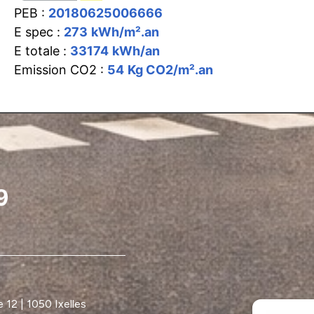
PEB :
20180625006666
E spec :
273
kWh/m².an
E totale :
33174
kWh/an
Emission CO2 :
54
Kg CO2/m².an
12 | 1050 Ixelles