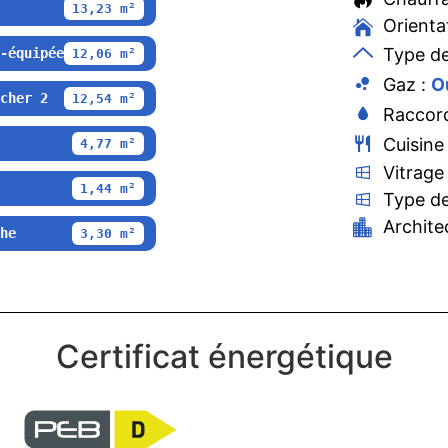
13,23 m²
Orienta
Type de
-équipée
12,06 m²
Gaz :
O
cher 2
12,54 m²
Raccord
Cuisine
4,77 m²
Vitrage
1,44 m²
Type de
Archite
he
3,30 m²
Certificat énergétique