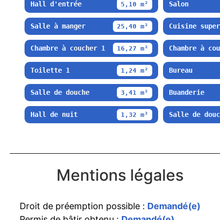
Hall d'entrée
Salon
5,10 m²
Salle à manger
Cuisine super
25,40 m²
Chambre à coucher 1
Chambre à cou
16,27 m²
Toilette 1
Bureau
1,24 m²
Salle de douche
Buanderie
3,41 m²
Hall de nuit
Salle de douc
1,32 m²
Mentions légales
Droit de préemption possible :
Demandé(e)
Permis de bâtir obtenu :
Demandé(e)