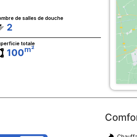
mbre de salles de douche
2
perficie totale
m²
100
Comfor
Chauff