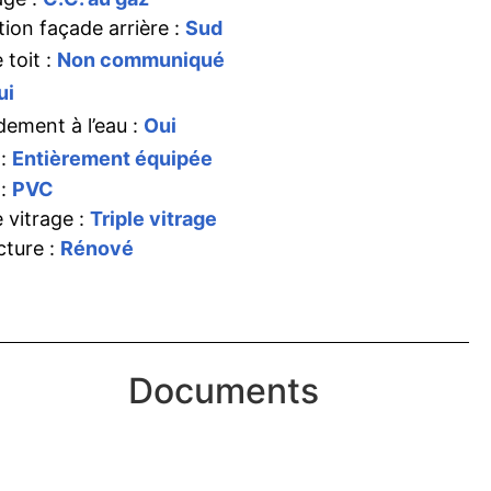
tion façade arrière :
Sud
 toit :
Non communiqué
ui
ement à l’eau :
Oui
 :
Entièrement équipée
 :
PVC
 vitrage :
Triple vitrage
cture :
Rénové
Documents