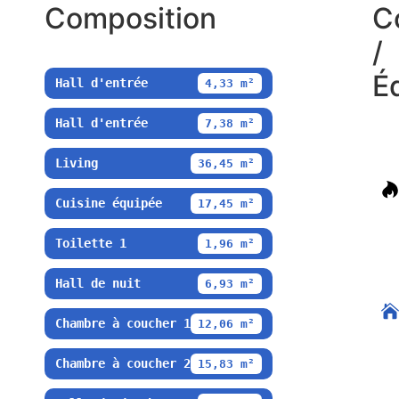
Composition
C
/
É
Hall d'entrée
4,33 m²
Hall d'entrée
7,38 m²
Living
36,45 m²
Cuisine équipée
17,45 m²
Toilette 1
1,96 m²
Hall de nuit
6,93 m²
Chambre à coucher 1
12,06 m²
Chambre à coucher 2
15,83 m²