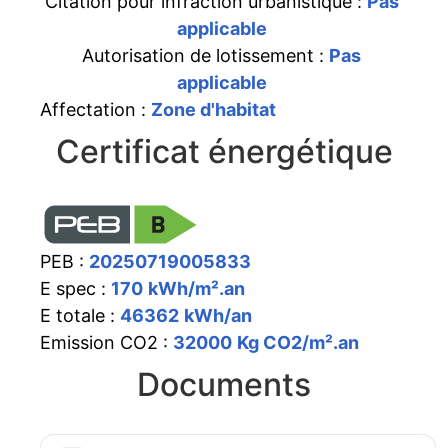
Citation pour infraction urbanistique :
Pas
applicable
Autorisation de lotissement :
Pas
applicable
Affectation :
Zone d'habitat
Certificat énergétique
PEB :
20250719005833
E spec :
170
kWh/m².an
E totale :
46362
kWh/an
Emission CO2 :
32000
Kg CO2/m².an
Documents