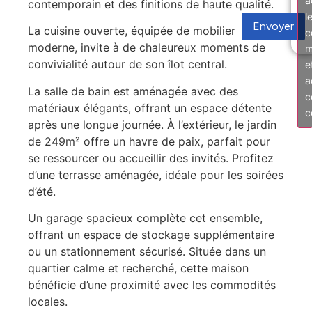
a
contemporain et des finitions de haute qualité.
l
Envoyer
La cuisine ouverte, équipée de mobilier
c
moderne, invite à de chaleureux moments de
m
convivialité autour de son îlot central.
e
a
La salle de bain est aménagée avec des
c
matériaux élégants, offrant un espace détente
c
après une longue journée. À l’extérieur, le jardin
de 249m² offre un havre de paix, parfait pour
se ressourcer ou accueillir des invités. Profitez
d’une terrasse aménagée, idéale pour les soirées
d’été.
Un garage spacieux complète cet ensemble,
offrant un espace de stockage supplémentaire
ou un stationnement sécurisé. Située dans un
quartier calme et recherché, cette maison
bénéficie d’une proximité avec les commodités
locales.