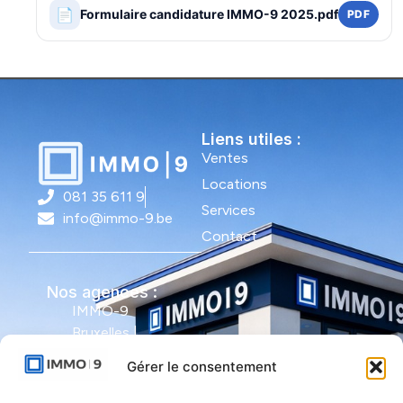
📄
Formulaire candidature IMMO-9 2025.pdf
PDF
Liens utiles :
Ventes
Locations
081 35 611 9
Services
info@immo-9.be
Contact
Nos agences :
IMMO-9
Bruxelles |
Avenue Molière
Gérer le consentement
491 - bte 12 |
1050 Ixelles