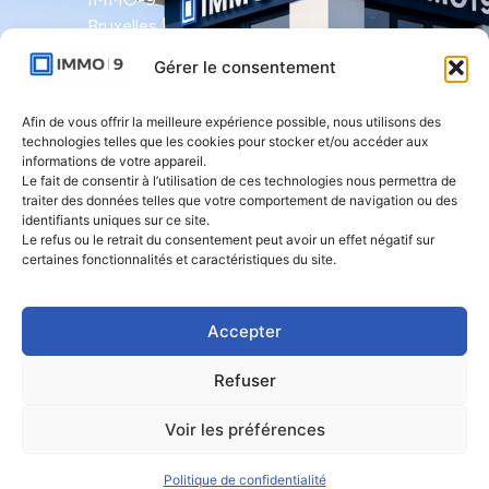
Bruxelles |
Avenue Molière
Gérer le consentement
491 - bte 12 |
1050 Ixelles
Afin de vous offrir la meilleure expérience possible, nous utilisons des
technologies telles que les cookies pour stocker et/ou accéder aux
IMMO-9 Namur |
informations de votre appareil.
Le fait de consentir à l’utilisation de ces technologies nous permettra de
Rue de l'Armée
traiter des données telles que votre comportement de navigation ou des
Grouchy 1 |
identifiants uniques sur ce site.
5000 Namur
Le refus ou le retrait du consentement peut avoir un effet négatif sur
certaines fonctionnalités et caractéristiques du site.
IMMO-9 Natoye
| Rue des
Accepter
Rocailles 23 |
5360 Natoye
Refuser
Voir les préférences
2026. Immo 9 | Tous droits réservés.
Politique de confidentialité
Politique de confidentialité
Mentions légales