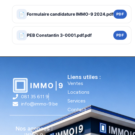
📄
Formulaire candidature IMMO-9 2024.pdf
PDF
📄
PEB Constantin 3-0001.pdf.pdf
PDF
Liens utiles :
Ventes
Locations
081 35 611 9
Services
info@immo-9.be
Contact
Nos agences :
IMMO-9