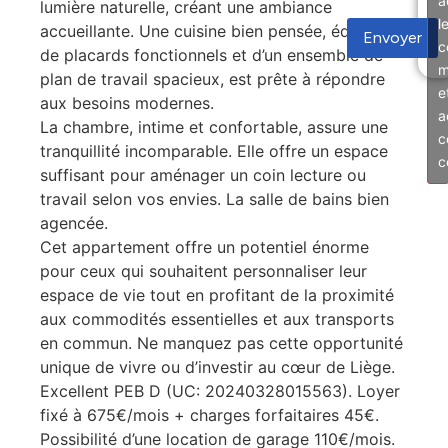
a
lumière naturelle, créant une ambiance
l
accueillante. Une cuisine bien pensée, équipée
Envoyer
c
de placards fonctionnels et d’un ensemble de
m
plan de travail spacieux, est prête à répondre
e
aux besoins modernes.
a
La chambre, intime et confortable, assure une
c
tranquillité incomparable. Elle offre un espace
c
suffisant pour aménager un coin lecture ou
travail selon vos envies. La salle de bains bien
agencée.
Cet appartement offre un potentiel énorme
pour ceux qui souhaitent personnaliser leur
espace de vie tout en profitant de la proximité
aux commodités essentielles et aux transports
en commun. Ne manquez pas cette opportunité
unique de vivre ou d’investir au cœur de Liège.
Excellent PEB D (UC: 20240328015563). Loyer
fixé à 675€/mois + charges forfaitaires 45€.
Possibilité d’une location de garage 110€/mois.