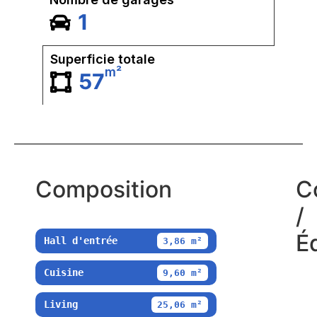
1
Superficie totale
m²
57
Composition
C
/
É
Hall d'entrée
3,86 m²
Cuisine
9,60 m²
Living
25,06 m²