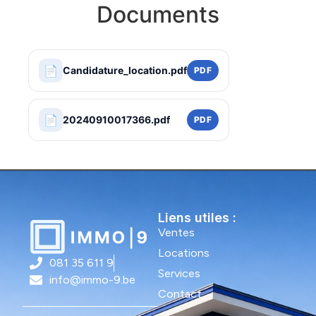
Documents
📄
Candidature_location.pdf
PDF
📄
20240910017366.pdf
PDF
Liens utiles :
Ventes
Locations
081 35 611 9
Services
info@immo-9.be
Contact