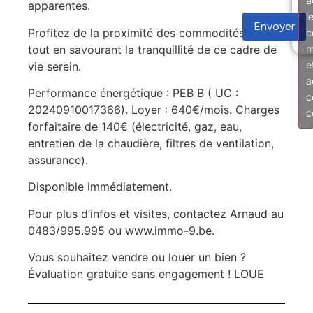
a
apparentes.
l
Envoyer
Profitez de la proximité des commodités locales
c
tout en savourant la tranquillité de ce cadre de
m
e
vie serein.
a
Performance énergétique : PEB B ( UC :
c
20240910017366). Loyer : 640€/mois. Charges
c
forfaitaire de 140€ (électricité, gaz, eau,
entretien de la chaudière, filtres de ventilation,
assurance).
Disponible immédiatement.
Pour plus d’infos et visites, contactez Arnaud au
0483/995.995 ou www.immo-9.be.
Vous souhaitez vendre ou louer un bien ?
Évaluation gratuite sans engagement ! LOUE