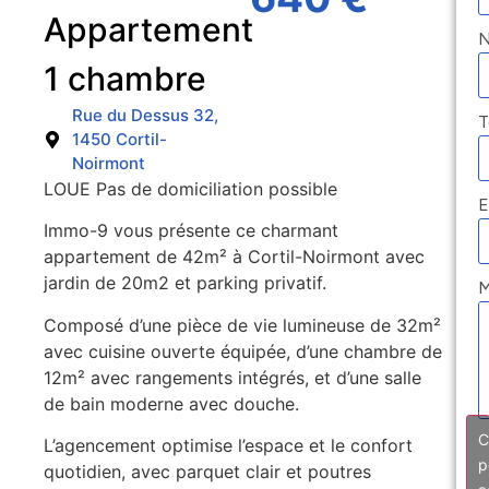
Appartement
1 chambre
Rue du Dessus 32,
T
1450 Cortil-
Noirmont
LOUE Pas de domiciliation possible
E
Immo-9 vous présente ce charmant
appartement de 42m² à Cortil-Noirmont avec
jardin de 20m2 et parking privatif.
M
Composé d’une pièce de vie lumineuse de 32m²
avec cuisine ouverte équipée, d’une chambre de
12m² avec rangements intégrés, et d’une salle
de bain moderne avec douche.
C
L’agencement optimise l’espace et le confort
p
quotidien, avec parquet clair et poutres