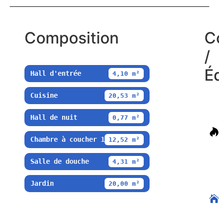
Composition
C
/
É
Hall d'entrée
4,10 m²
Cuisine
20,53 m²
Hall de nuit
0,77 m²
Chambre à coucher 1
12,52 m²
Salle de douche
4,31 m²
Jardin
20,00 m²