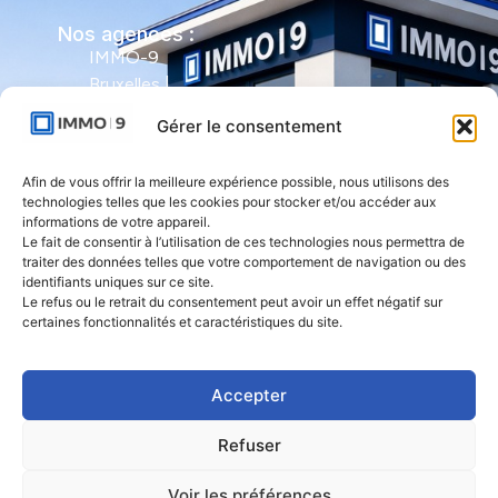
Nos agences :
IMMO-9
Bruxelles |
Avenue Molière
Gérer le consentement
491 - bte 12 |
1050 Ixelles
Afin de vous offrir la meilleure expérience possible, nous utilisons des
technologies telles que les cookies pour stocker et/ou accéder aux
IMMO-9 Namur |
informations de votre appareil.
Le fait de consentir à l’utilisation de ces technologies nous permettra de
Rue de l'Armée
traiter des données telles que votre comportement de navigation ou des
Grouchy 1 |
identifiants uniques sur ce site.
5000 Namur
Le refus ou le retrait du consentement peut avoir un effet négatif sur
certaines fonctionnalités et caractéristiques du site.
IMMO-9 Natoye
| Rue des
Accepter
Rocailles 23 |
5360 Natoye
Refuser
Voir les préférences