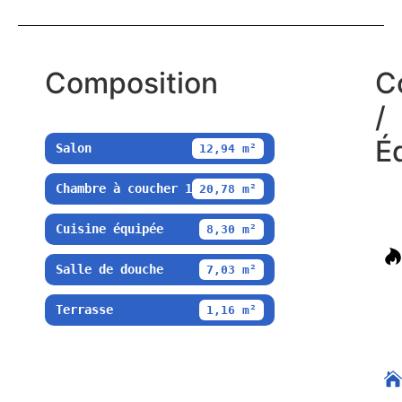
Composition
C
/
É
Salon
12,94 m²
Chambre à coucher 1
20,78 m²
Cuisine équipée
8,30 m²
Salle de douche
7,03 m²
Terrasse
1,16 m²