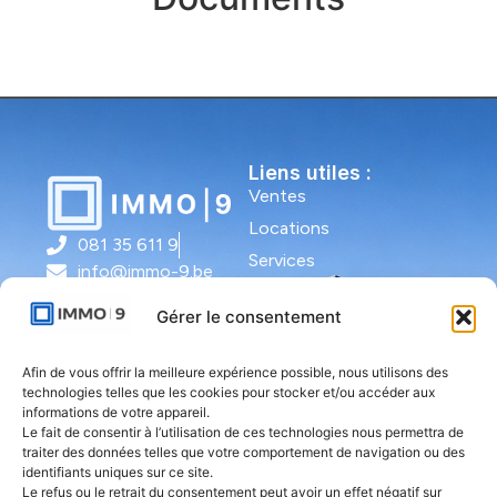
Liens utiles :
Ventes
Locations
081 35 611 9
Services
info@immo-9.be
Contact
Gérer le consentement
Nos agences :
Afin de vous offrir la meilleure expérience possible, nous utilisons des
IMMO-9
technologies telles que les cookies pour stocker et/ou accéder aux
Bruxelles |
informations de votre appareil.
Le fait de consentir à l’utilisation de ces technologies nous permettra de
Avenue Molière
traiter des données telles que votre comportement de navigation ou des
491 - bte 12 |
identifiants uniques sur ce site.
1050 Ixelles
Le refus ou le retrait du consentement peut avoir un effet négatif sur