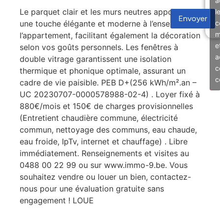
a
Le parquet clair et les murs neutres apportent
l
Envoyer
une touche élégante et moderne à l’ensemble de
c
m
l’appartement, facilitant également la décoration
e
selon vos goûts personnels. Les fenêtres à
a
double vitrage garantissent une isolation
c
thermique et phonique optimale, assurant un
c
cadre de vie paisible. PEB D+(256 kWh/m².an –
UC 20230707-0000578988-02-4) . Loyer fixé à
880€/mois et 150€ de charges provisionnelles
(Entretient chaudière commune, électricité
commun, nettoyage des communs, eau chaude,
eau froide, IpTv, internet et chauffage) . Libre
immédiatement. Renseignements et visites au
0488 00 22 99 ou sur www.immo-9.be. Vous
souhaitez vendre ou louer un bien, contactez-
nous pour une évaluation gratuite sans
engagement ! LOUE