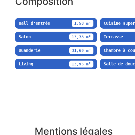
Composition
Hall d'entrée
Cuisine super
1,58 m²
Salon
Terrasse
13,78 m²
Buanderie
Chambre à cou
31,69 m²
Living
Salle de douc
13,95 m²
Mentions légales