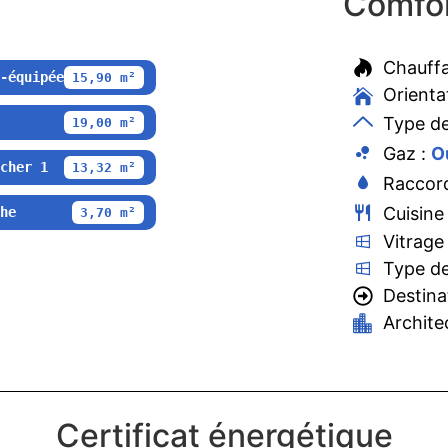
Comfor
Chauff
-équipée
15,90 m²
Orienta
Type de
19,00 m²
Gaz :
O
cher 1
13,32 m²
Raccord
Cuisine
he
3,70 m²
Vitrage
Type de
Destina
Archite
Certificat énergétique