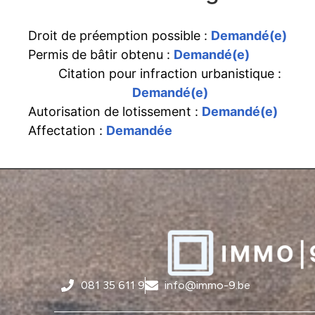
Droit de préemption possible :
Demandé(e)
Permis de bâtir obtenu :
Demandé(e)
Citation pour infraction urbanistique :
Demandé(e)
Autorisation de lotissement :
Demandé(e)
Affectation :
Demandée
081 35 611 9
info@immo-9.be