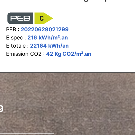
PEB :
20220629021299
E spec :
216
kWh/m².an
E totale :
22164
kWh/an
Emission CO2 :
42
Kg CO2/m².an