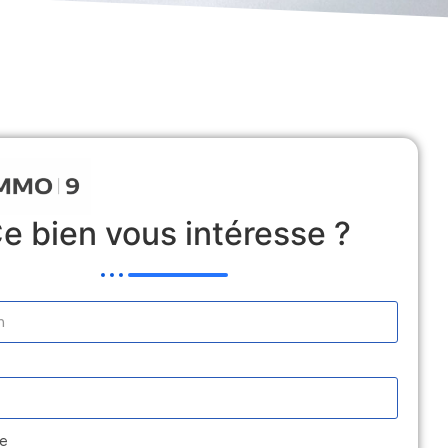
 Locative
Estimation
Médiation
Contact
e bien vous intéresse ?
e