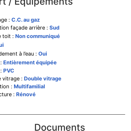
t / Équipements
age :
C.C. au gaz
tion façade arrière :
Sud
 toit :
Non communiqué
ui
ement à l’eau :
Oui
 :
Entièrement équipée
 :
PVC
 vitrage :
Double vitrage
tion :
Multifamilial
cture :
Rénové
Documents