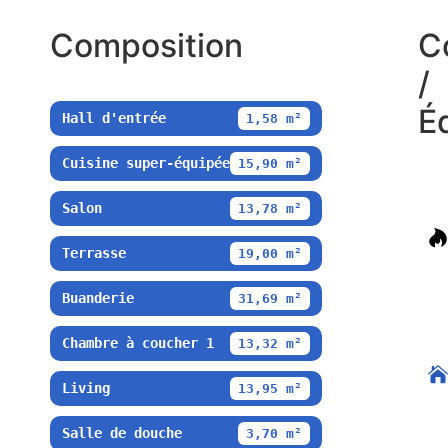
Composition
C
/
É
Hall d'entrée
1,58 m²
Cuisine super-équipée
15,90 m²
Salon
13,78 m²
Terrasse
19,00 m²
Buanderie
31,69 m²
Chambre à coucher 1
13,32 m²
Living
13,95 m²
Salle de douche
3,70 m²