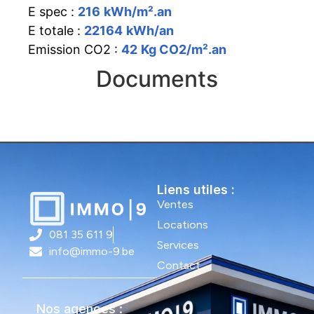
E spec :
216
kWh/m².an
E totale :
22164
kWh/an
Emission CO2 :
42
Kg CO2/m².an
Documents
Liens utiles :
Ventes
Locations
081 35 611 9
Services
info@immo-9.be
Contact
Nos agences :