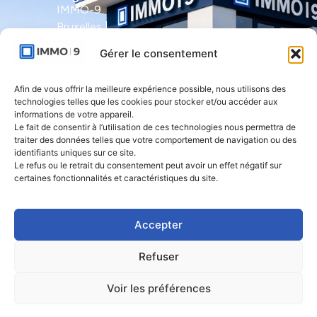
IMMO-9
Bruxelles |
Avenue Molière
Gérer le consentement
491 - bte 12 |
1050 Ixelles
Afin de vous offrir la meilleure expérience possible, nous utilisons des
technologies telles que les cookies pour stocker et/ou accéder aux
IMMO-9 Namur |
informations de votre appareil.
Le fait de consentir à l’utilisation de ces technologies nous permettra de
Rue de l'Armée
traiter des données telles que votre comportement de navigation ou des
Grouchy 1 |
identifiants uniques sur ce site.
5000 Namur
Le refus ou le retrait du consentement peut avoir un effet négatif sur
certaines fonctionnalités et caractéristiques du site.
IMMO-9 Natoye
| Rue des
Accepter
Rocailles 23 |
5360 Natoye
Refuser
Voir les préférences
2026. Immo 9 | Tous droits réservés.