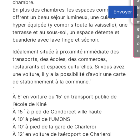
a
chambre.
l
En plus des chambres, les espaces communs
Envoyer
c
offrent un beau séjour lumineux, une cuisine
m
hyper équipée (y compris toute la vaisselle), une
e
terrasse et au sous-sol, un espace détente et
a
buanderie avec lave-linge et séchoir.
c
c
Idéalement située à proximité immédiate des
transports, des écoles, des commerces,
restaurants et espaces culturelles. Si vous avez
une voiture, il y a la possibilité d’avoir une carte
de stationnement à la commune.`
`
À 6’ en voiture ou 15’ en transport public de
l’école de Kiné
À 15´ à pied de Condorcet ville haute
A 10’ à pied de l’UMONS
À 10’ à pied de la gare de Charleroi
À 12’ en voiture de l’aéroport de Charleroi