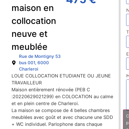
maison en
collocation
neuve et
T
meublée
E
Rue de Montigny 53
bus 001, 6000
Charleroi
LOUE COLLOCATION ETUDIANTE OU JEUNE
M
TRAVAILLEUR
Maison entièrement rénovée (PEB C
:20220629021299) en COLOCATION au calme
et en plein centre de Charleroi.
La maison se compose de 4 belles chambres
C
meublées avec goût et avec chacune une SDD
p
+ WC individuel. Parlophone dans chaque