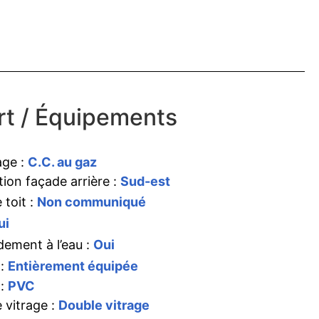
t / Équipements
age :
C.C. au gaz
tion façade arrière :
Sud-est
 toit :
Non communiqué
ui
ement à l’eau :
Oui
 :
Entièrement équipée
 :
PVC
 vitrage :
Double vitrage