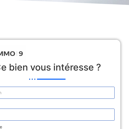
 Locative
Estimation
Médiation
Contact
e bien vous intéresse ?
e