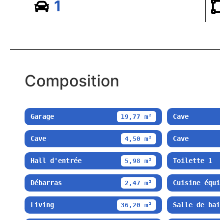
1
Composition
Garage
Cave
19,77 m²
Cave
Cave
4,50 m²
Hall d'entrée
Toilette 1
5,98 m²
Débarras
Cuisine équi
2,47 m²
Living
Salle de bai
36,20 m²