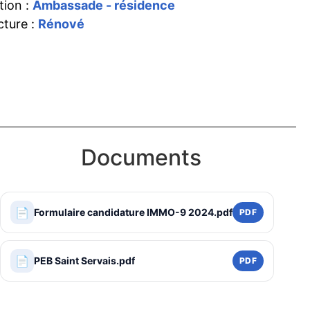
tion :
Ambassade - résidence
cture :
Rénové
Documents
📄
Formulaire candidature IMMO-9 2024.pdf
PDF
📄
PEB Saint Servais.pdf
PDF