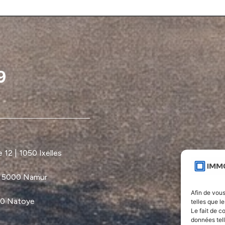
12 | 1050 Ixelles
| 5000 Namur
Afin de vous
60 Natoye
telles que l
Le fait de c
données tel