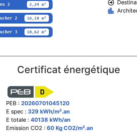
Destina
ns 2
2,24 m²
Archite
ucher 2
16,10 m²
ucher 3
10,62 m²
Certificat énergétique
PEB :
20260701045120
E spec :
329
kWh/m².an
E totale :
40138
kWh/an
Emission CO2 :
60
Kg CO2/m².an