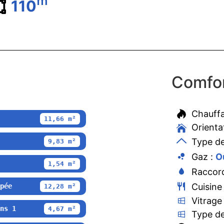
m²
110
Comfor
Chauff
11,66 m²
Orienta
Type de
9,83 m²
Gaz :
O
1,54 m²
Raccord
Cuisine
pée
12,28 m²
Vitrage
ns 1
4,67 m²
Type de