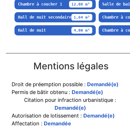
Chambre à coucher 1
Salle de bai
12,08 m²
Hall de nuit secondaire
Chambre à co
1,64 m²
Hall de nuit
Chambre à co
4,00 m²
Mentions légales
Droit de préemption possible :
Demandé(e)
Permis de bâtir obtenu :
Demandé(e)
Citation pour infraction urbanistique :
Demandé(e)
Autorisation de lotissement :
Demandé(e)
Affectation :
Demandée