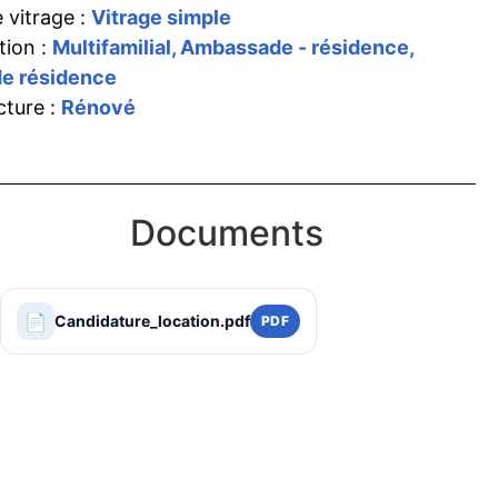
 vitrage :
Vitrage simple
tion :
Multifamilial, Ambassade - résidence,
e résidence
cture :
Rénové
Documents
📄
Candidature_location.pdf
PDF