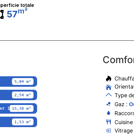
perficie totale
m²
57
Comfor
Chauff
5,04 m²
Orienta
Type de
2,54 m²
Gaz :
O
er 1
15,38 m²
Raccord
Cuisine
1,53 m²
Vitrage