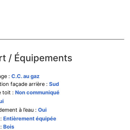
t / Équipements
age :
C.C. au gaz
tion façade arrière :
Sud
 toit :
Non communiqué
ui
ement à l’eau :
Oui
 :
Entièrement équipée
 :
Bois