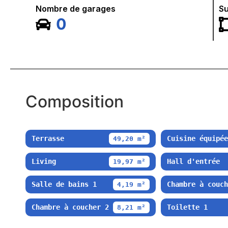
Nombre de garages
Su
0
Composition
Terrasse
Cuisine équipée
49,20 m²
Living
Hall d'entrée
19,97 m²
Salle de bains 1
Chambre à couch
4,19 m²
Chambre à coucher 2
Toilette 1
8,21 m²