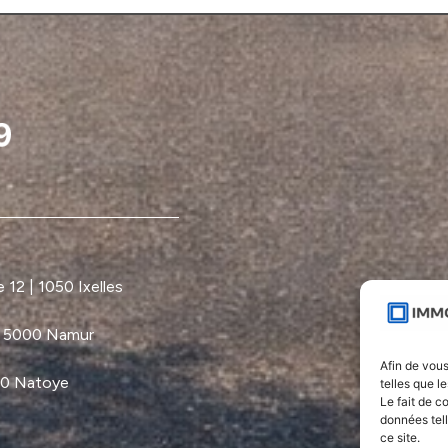
12 | 1050 Ixelles
| 5000 Namur
Afin de vous
60 Natoye
telles que l
Le fait de c
données tel
ce site.